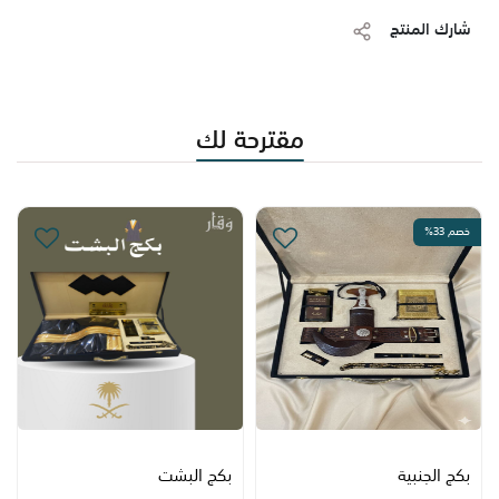
كرت إهداء تُعبّر فيه بكلماتك الخاصة 💌
شارك المنتج
✨ مناسب كهدية من الخالات، الجدات، أو رجال العائلة للمولود الجديد
هدية تفرح القلب، وتُظهر محبتك واهتمامك بطريقة أنيقة وأصيلة.
مقترحة لك
خصم 33%
بكج الجنبية
بكج البشت