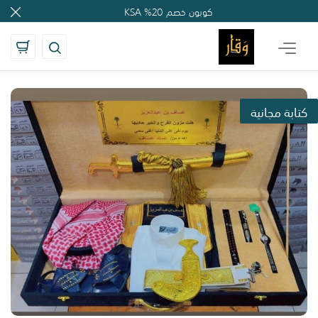
');
', 'auto'); ga('send', 'pageview');
كوبون خصم 20% KSA
كتابة مجانية