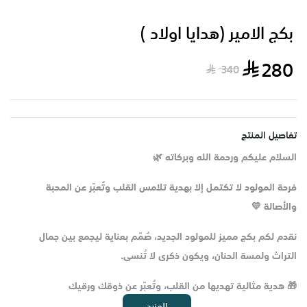
بكج الامير (هدايا اولاد )
280
340
تفاصيل المنتج
السلام عليكم ورحمة الله وبركاته 🌿
فرحة المولود لا تكتمل إلا بهدية تلامس القلب وتُعبّر عن المحبة
والأصالة 💛
نقدم لكم بكج مميز للمولود الجديد، صُمّم بعناية ليجمع بين جمال
التراث ولمسة الحنان، ويكون ذكرى لا تُنسى.
🎁 هدية مثالية تهديها من القلب، وتُعبّر عن ذوقك ورقيك
المزيد