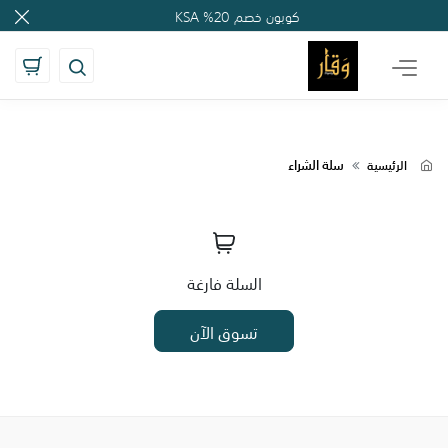
');
', 'auto'); ga('send', 'pageview');
كوبون خصم 20% KSA
سلة الشراء
الرئيسية
السلة فارغة
تسوق الآن