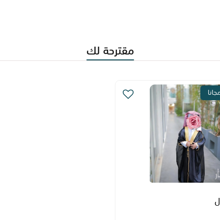
مقترحة لك
جانا
ل