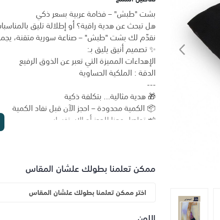
بشت "طبش" – فخامة عربية بسعر ذكي
هل تبحث عن هدية راقية؟ أو إطلالة تليق بالمناسبا
نقدّم لك بشت "طبش" – صناعة سورية متقنة، يجمع ب
✨ تصميم أنيق يليق بـ:
الإهداءات المميزة التي تعبر عن الذوق الرفيع
الدقة : الملكية الحساوية
---
🎁 هدية مثالية… بتكلفة ذكية
📦 الكمية محدودة – احجز الآن قبل نفاد الكمية
📲 تواصل معنا للحجز أو الاستفسار
اخبرنا بالمقاس المناسب عبر الواتس اب و طولك من
ممكن تعلمنا بطولك علشان المقاس
اختر ممكن تعلمنا بطولك علشان المقاس
اللون