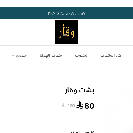
كوبون خصم 20% KSA
كل المنتجات
البشوت
بكجات الهدايا
سديري
بشت وقار
80
120
تفاصيل المنتج