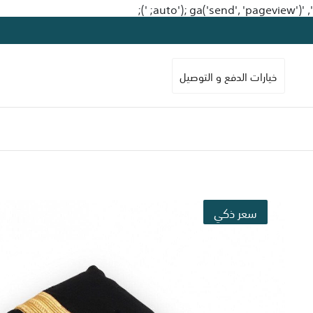
');
', 'auto'); ga('send', 'pageview');
خيارات الدفع و التوصيل
سعر ذكي